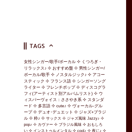
TAGS
女性シンガー/歌手/ボーカル
くつろぎ・
リラックス♪
おすすめ盤
男性シンガー/
ボーカル/歌手
ノスタルジック♪
アコー
スティック
フランス語
シンガーソング
ライター
フレンチポップ
ディスコグラ
フィ(アーティスト別アルバムリスト)
ウ
ィスパーヴォイス：ささやき系
スタンダ
ード
多言語
cute♪
ヴォーカル-グル
ープ
デュオ･デュエット
ジャズ+ブラジ
ル
粋♪
サックス
ジャズ風味 Jazzy♪
pop♪
カヴァー
ブラジル風味
おもしろ
い
インストゥルメンタル
cool♪
夜に♪