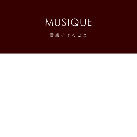
音
楽
そ
ぞ
ろ
ご
と
感想メモブログ。