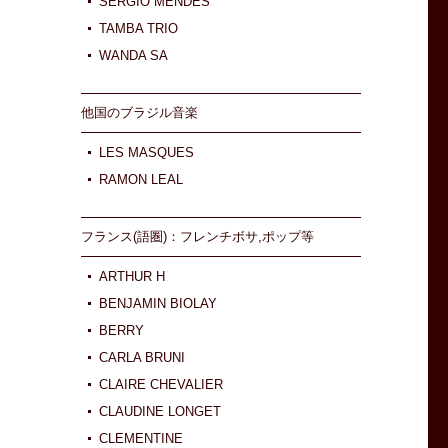
SERGIO MENDES
TAMBA TRIO
WANDA SA
他国のブラジル音楽
LES MASQUES
RAMON LEAL
フランス(語圏)：フレンチボサ,ポップ等
ARTHUR H
BENJAMIN BIOLAY
BERRY
CARLA BRUNI
CLAIRE CHEVALIER
CLAUDINE LONGET
CLEMENTINE