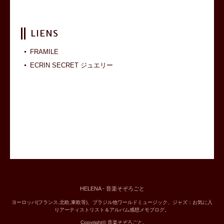
LIENS
FRAMILE
ECRIN SECRET ジュエリー
HELENA - 音楽そぞろごと
ヨーロッパ(フランス,北欧,東欧等)、ブラジル他ワールドミュージック、ジャズ：お気に入
りアーティストリスト＆アルバム感想メモブログ。
Copyright© 音楽そぞろごと.