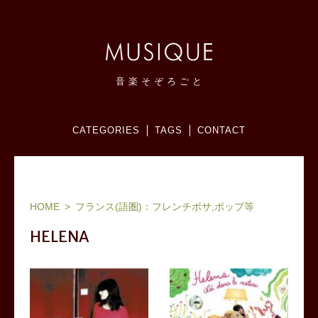
音
楽
そ
ぞ
ろ
ご
と
CATEGORIES
TAGS
CONTACT
ヨーロッパ(フランス,北欧,東欧等)、ブラジル他ワールドミュージック、ジャズ：お気に入りアーティストリスト＆アルバム
感想メモブログ。
HOME
フランス(語圏)：フレンチボサ,ポップ等
HELENA