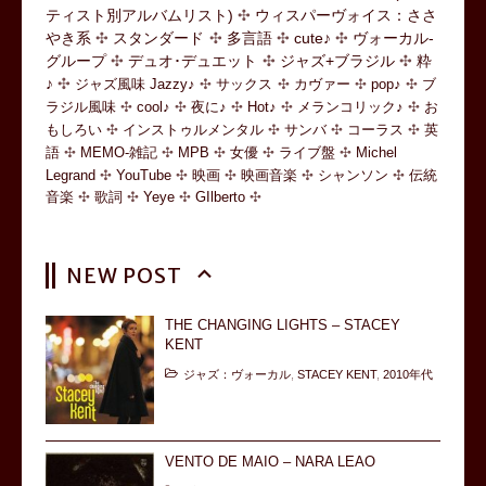
ティスト別アルバムリスト)
ウィスパーヴォイス：ささ
やき系
スタンダード
多言語
cute♪
ヴォーカル-
グループ
デュオ･デュエット
ジャズ+ブラジル
粋
♪
ジャズ風味 Jazzy♪
サックス
カヴァー
pop♪
ブ
ラジル風味
cool♪
夜に♪
Hot♪
メランコリック♪
お
もしろい
インストゥルメンタル
サンバ
コーラス
英
語
MEMO-雑記
MPB
女優
ライブ盤
Michel
Legrand
YouTube
映画
映画音楽
シャンソン
伝統
音楽
歌詞
Yeye
GIlberto
NEW POST
THE CHANGING LIGHTS – STACEY
KENT
ジャズ：ヴォーカル
,
STACEY KENT
,
2010年代
VENTO DE MAIO – NARA LEAO