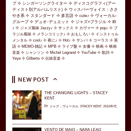
プ
シンガーソングライター
ディスコグラフィ(アー
ティスト別アルバムリスト)
ウィスパーヴォイス：ささ
やき系
スタンダード
多言語
cute♪
ヴォーカル-
グループ
デュオ･デュエット
ジャズ+ブラジル
粋
♪
ジャズ風味 Jazzy♪
サックス
カヴァー
pop♪
ブ
ラジル風味
メランコリック♪
おもしろい
インストゥル
メンタル
cool♪
夜に♪
Hot♪
サンバ
コーラス
英
語
MEMO-雑記
MPB
ライブ盤
女優
映画
映画
音楽
シャンソン
Michel Legrand
YouTube
歌詞
Yeye
GIlberto
伝統音楽
NEW POST
THE CHANGING LIGHTS – STACEY
KENT
ジャズ：ヴォーカル
,
STACEY KENT
,
2010年代
VENTO DE MAIO – NARA LEAO