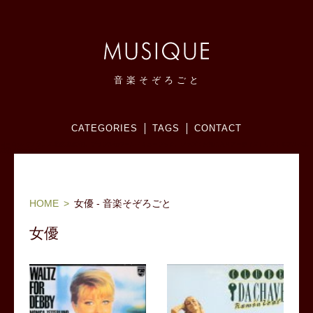
音
楽
そ
ぞ
ろ
ご
と
CATEGORIES
TAGS
CONTACT
ヨーロッパ(フランス,北欧,東欧等)、ブラジル他ワールドミュージック、ジャズ：お気に入りアーティストリスト＆アルバム
感想メモブログ。
HOME
女優 - 音楽そぞろごと
女優