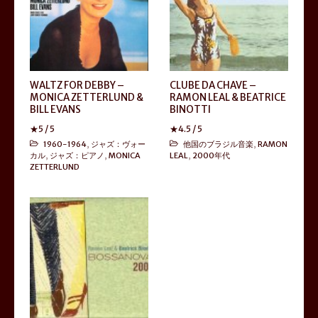
WALTZ FOR DEBBY –
CLUBE DA CHAVE –
MONICA ZETTERLUND &
RAMON LEAL & BEATRICE
BILL EVANS
BINOTTI
★
5
/ 5
★
4.5
/ 5
1960-1964
,
ジャズ：ヴォー
他国のブラジル音楽
,
RAMON
カル
,
ジャズ：ピアノ
,
MONICA
LEAL
,
2000年代
ZETTERLUND