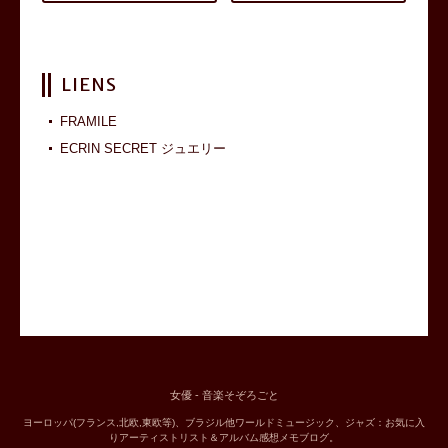
LIENS
FRAMILE
ECRIN SECRET ジュエリー
女優 - 音楽そぞろごと
ヨーロッパ(フランス,北欧,東欧等)、ブラジル他ワールドミュージック、ジャズ：お気に入
りアーティストリスト＆アルバム感想メモブログ。