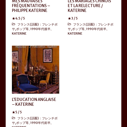
MES MAUVAISES
LES MARIAGES CHINOIS
FRÉQUENTATIONS –
ET LA RELECTURE /
PHILIPPE KATERINE
KATERINE
★
4.5
/ 5
★
3
/ 5
フランス(語圏)：フレンチボ
フランス(語圏)：フレンチボ
サ,ポップ等
,
1990年代後半
,
サ,ポップ等
,
1990年代前半
,
KATERINE
KATERINE
L’EDUCATION ANGLAISE
– KATERINE
★
5
/ 5
フランス(語圏)：フレンチボ
サ,ポップ等
,
1990年代前半
,