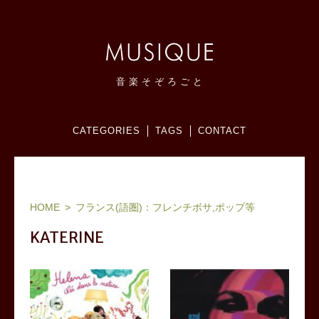
音
楽
そ
ぞ
ろ
ご
と
CATEGORIES
TAGS
CONTACT
ヨーロッパ(フランス,北欧,東欧等)、ブラジル他ワールドミュージック、ジャズ：お気に入りアーティストリスト＆アルバム
感想メモブログ。
HOME
フランス(語圏)：フレンチボサ,ポップ等
KATERINE