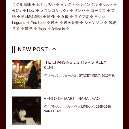
ラジル風味
おもしろい
インストゥルメンタル
cool♪
夜に♪
Hot♪
メランコリック♪
サンバ
コーラス
英
語
MEMO-雑記
MPB
女優
ライブ盤
Michel
Legrand
YouTube
映画
映画音楽
シャンソン
伝統
音楽
歌詞
Yeye
GIlberto
NEW POST
THE CHANGING LIGHTS – STACEY
KENT
ジャズ：ヴォーカル
,
STACEY KENT
,
2010年代
VENTO DE MAIO – NARA LEAO
ブラジル：ボサノヴァ,MPBなど
,
1965-1969
,
NARA LEAO