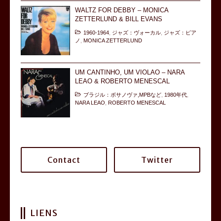
WALTZ FOR DEBBY – MONICA
ZETTERLUND & BILL EVANS
1960-1964
,
ジャズ：ヴォーカル
,
ジャズ：ピア
ノ
,
MONICA ZETTERLUND
UM CANTINHO, UM VIOLAO – NARA
LEAO & ROBERTO MENESCAL
ブラジル：ボサノヴァ,MPBなど
,
1980年代
,
NARA LEAO
,
ROBERTO MENESCAL
Contact
Twitter
LIENS