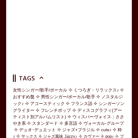
TAGS
女性シンガー/歌手/ボーカル
くつろぎ・リラックス♪
おすすめ盤
男性シンガー/ボーカル/歌手
ノスタルジ
ック♪
アコースティック
フランス語
シンガーソン
グライター
フレンチポップ
ディスコグラフィ(アー
ティスト別アルバムリスト)
ウィスパーヴォイス：ささ
やき系
スタンダード
多言語
ヴォーカル-グループ
デュオ･デュエット
ジャズ+ブラジル
cute♪
粋
♪
サックス
ジャズ風味 Jazzy♪
カヴァー
pop♪
ブ