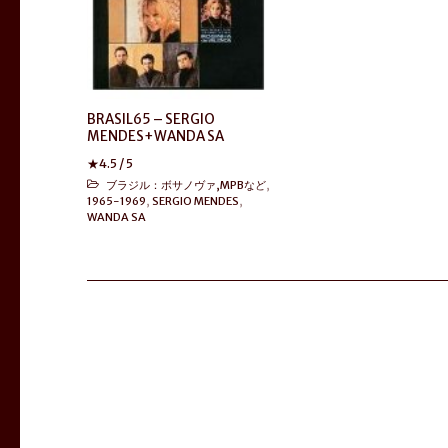
BRASIL65 – SERGIO
MENDES+WANDA SA
★
4.5
/ 5
ブラジル：ボサノヴァ,MPBなど
,
1965-1969
,
SERGIO MENDES
,
WANDA SA