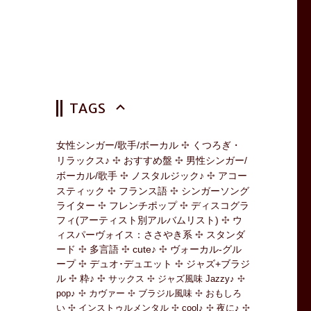
TAGS
女性シンガー/歌手/ボーカル
くつろぎ・
リラックス♪
おすすめ盤
男性シンガー/
ボーカル/歌手
ノスタルジック♪
アコー
スティック
フランス語
シンガーソング
ライター
フレンチポップ
ディスコグラ
フィ(アーティスト別アルバムリスト)
ウ
ィスパーヴォイス：ささやき系
スタンダ
ード
多言語
cute♪
ヴォーカル-グル
ープ
デュオ･デュエット
ジャズ+ブラジ
ル
粋♪
サックス
ジャズ風味 Jazzy♪
pop♪
カヴァー
ブラジル風味
おもしろ
い
インストゥルメンタル
cool♪
夜に♪