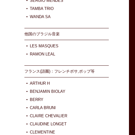
SERGIO MENDES
TAMBA TRIO
WANDA SA
他国のブラジル音楽
LES MASQUES
RAMON LEAL
フランス(語圏)：フレンチボサ,ポップ等
ARTHUR H
BENJAMIN BIOLAY
BERRY
CARLA BRUNI
CLAIRE CHEVALIER
CLAUDINE LONGET
CLEMENTINE