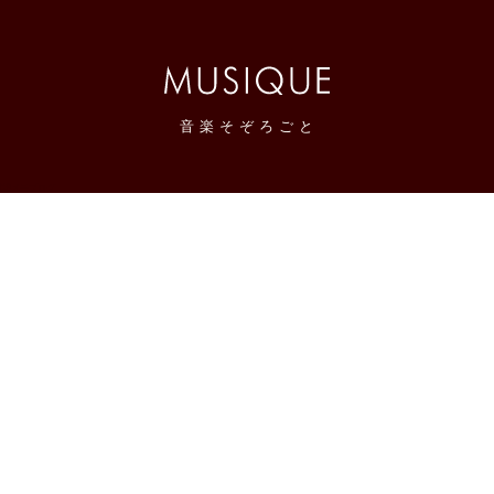
音
楽
そ
ぞ
ろ
ご
と
感想メモブログ。