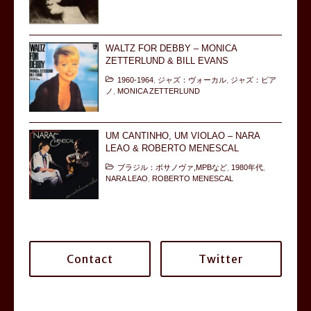
WALTZ FOR DEBBY – MONICA
ZETTERLUND & BILL EVANS
1960-1964
,
ジャズ：ヴォーカル
,
ジャズ：ピア
ノ
,
MONICA ZETTERLUND
UM CANTINHO, UM VIOLAO – NARA
LEAO & ROBERTO MENESCAL
ブラジル：ボサノヴァ,MPBなど
,
1980年代
,
NARA LEAO
,
ROBERTO MENESCAL
Contact
Twitter