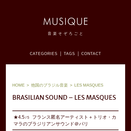
音
楽
そ
ぞ
ろ
ご
と
CATEGORIES
TAGS
CONTACT
ヨーロッパ(フランス,北欧,東欧等)、ブラジル他ワールドミュージック、ジャズ：お気に入りアーティストリスト＆アルバム
感想メモブログ。
HOME
他国のブラジル音楽
LES MASQUES
BRASILIAN SOUND – LES MASQUES
フランス匿名アーティスト＋トリオ・カ
★
4.5
/
5
マラのブラジリアンサウンド＠パリ