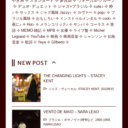
やき系
スタンダード
多言語
ヴォーカル-グループ
デュオ･デュエット
ジャズ+ブラジル
cute♪
粋
♪
サックス
ジャズ風味 Jazzy♪
カヴァー
pop♪
ブ
ラジル風味
おもしろい
インストゥルメンタル
cool♪
夜に♪
Hot♪
メランコリック♪
サンバ
コーラス
英
語
MEMO-雑記
MPB
女優
ライブ盤
Michel
Legrand
YouTube
映画
映画音楽
シャンソン
伝統
音楽
歌詞
Yeye
GIlberto
NEW POST
THE CHANGING LIGHTS – STACEY
KENT
ジャズ：ヴォーカル
,
STACEY KENT
,
2010年代
VENTO DE MAIO – NARA LEAO
ブラジル：ボサノヴァ,MPBなど
,
1965-1969
,
NARA LEAO