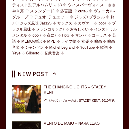
ティスト別アルバムリスト)
ウィスパーヴォイス：ささ
やき系
スタンダード
多言語
cute♪
ヴォーカル-
グループ
デュオ･デュエット
ジャズ+ブラジル
粋
♪
ジャズ風味 Jazzy♪
サックス
カヴァー
pop♪
ブ
ラジル風味
メランコリック♪
おもしろい
インストゥル
メンタル
cool♪
夜に♪
Hot♪
サンバ
コーラス
英
語
MEMO-雑記
MPB
ライブ盤
女優
映画
映画
音楽
シャンソン
Michel Legrand
YouTube
歌詞
Yeye
GIlberto
伝統音楽
NEW POST
THE CHANGING LIGHTS – STACEY
KENT
ジャズ：ヴォーカル
,
STACEY KENT
,
2010年代
VENTO DE MAIO – NARA LEAO