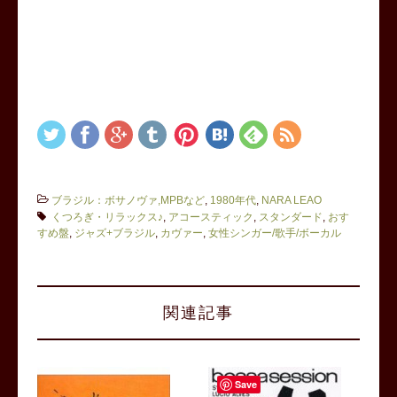
ブラジル：ボサノヴァ,MPBなど
,
1980年代
,
NARA LEAO
くつろぎ・リラックス♪
,
アコースティック
,
スタンダード
,
おす
すめ盤
,
ジャズ+ブラジル
,
カヴァー
,
女性シンガー/歌手/ボーカル
関連記事
Save