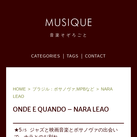
音
楽
そ
ぞ
ろ
ご
と
CATEGORIES
TAGS
CONTACT
ヨーロッパ(フランス,北欧,東欧等)、ブラジル他ワールドミュージック、ジャズ：お気に入りアーティストリスト＆アルバム
感想メモブログ。
HOME
ブラジル：ボサノヴァ,MPBなど
NARA
LEAO
ONDE E QUANDO – NARA LEAO
ジャズと映画音楽とボサノヴァの出会い
★
5
/
5
で、ナラとのお別れ