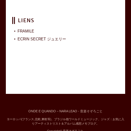
LIENS
FRAMILE
ECRIN SECRET ジュエリー
ONDE E QUANDO – NARA LEAO - 音楽そぞろごと
ヨーロッパ(フランス,北欧,東欧等)、ブラジル他ワールドミュージック、ジャズ：お気に入
りアーティストリスト＆アルバム感想メモブログ。
Copyright© 音楽そぞろごと.