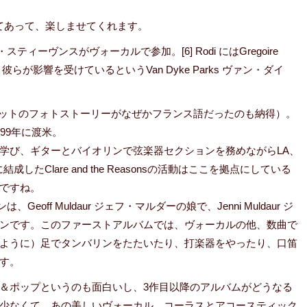
てあって、楽しませてくれます。
スフィアン・スティーヴンスがヴォーカルで参加。[6] Rodi にはGregoire
meには、彼らが影響を受けているというVan Dyke Parks ヴァン・ダイ
y出身（ジャケットのフォトストーリーがなぜかフランス語だったのも納得）。
99年に渡米。
学び、ギターとバイオリンで弦楽器セクションを務めながらLA、
Clare and the Reasonsの活動はここを拠点にしている
ですね。
は、Geoff Muldaur ジェフ・マルダーの娘で、Jenni Muldaur ジ
ンです。このファーストアルバムでは、ヴォーカルの他、数曲で
ように）足でタンバリンをたたいたり、打楽器をやったり、口笛
す。
＆ポップというのも面白いし、3作目以降のアルバムがどうなる
少なくて、あの美しいヴォーカル、コーラスとアコースティック