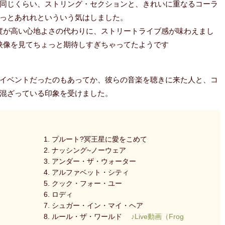
同じくらい、ストリング・セクションと、きれいに重なるコーラ
っとあれれといういう気はしました。
度が高い心地よさの代わりに、ストリートライブ感が味わえまし
映像を見てちょっと期待しすぎちゃってたようです
イベントだったのもあってか、彼らの音楽を聴きに来た人と、コ
混ざっている印象を受けました。
1. プルート?冥王星に愛をこめて
2. ナッシング~ノーウェア
3. アンダー・ザ・ウォーター
4. アルファベット・シティ
5. クック・フォー・ユー
6. ロディ
7. シュガー・イン・マイ・ヘア
8. ルール・ザ・ワールド
♪Live動画（Frog