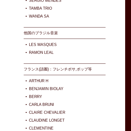
SERGIO MENDES
TAMBA TRIO
WANDA SA
他国のブラジル音楽
LES MASQUES
RAMON LEAL
フランス(語圏)：フレンチボサ,ポップ等
ARTHUR H
BENJAMIN BIOLAY
BERRY
CARLA BRUNI
CLAIRE CHEVALIER
CLAUDINE LONGET
CLEMENTINE