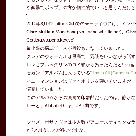
な楽器でポップ、の方が個性的でいいと思うんだけど
2010年8月のCotton Clubでの来日ライヴには
Clare Muldaur Manchon(g,vo,kazoo,whistle,per)、Olivie
Cottle(g,vo,per,b,key,vc)
最小限の構成で一人が何役もこなしていました。
クレアのヴォーカルは最高で、冗談をいいながら話す声もキ
レレはブルックリンのゴミ箱から拾ったんだという話
セカンドアルバムに入っている
”That’s All (Genesis
ィエ・マンションはヴァイオリンを弾いていますが、
演奏していました。
このアルバムからの演奏で印象的だったのは、静かなPlut
レーと、Alphabet City。いい曲です。
ジャズ、ボサノヴァは少人数でアコースティックなラ
た?と思うことが多いですが、