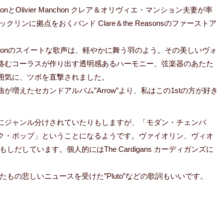
ManchonとOlivier Manchon クレア＆オリヴィエ・マンション夫妻が率
クリンに拠点をおくバンド Clare＆the Reasonsのファーストア
ur Manchonのスイートな歌声は、軽やかに舞う羽のよう。その美しいヴォ
絡むコーラスが作り出す透明感あるハーモニー、弦楽器のあたた
囲気に、ツボを直撃されました。
が増えたセカンドアルバム”Arrow”より、私はこの1stの方が好き
にジャンル分けされていたりもしますが、「モダン・チェンバ
ク・ポップ」ということになるようです。ヴァイオリン、ヴィオ
しています。個人的にはThe Cardigans カーディガンズに
もの悲しいニュースを受けた”Pluto”などの歌詞もいいです。