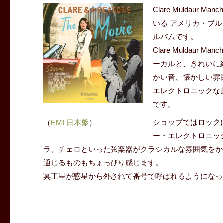
Clare Muldaur 
いる アメリカ・ブルッ
ルバムです。
Clare Mulda
ーカルと、きれいに
かい音、懐かしい雰
エレクトロニックな曲
です。
ショップではロック
（
EMI 日本盤
）
ー・エレクトロニッ
ラ、チェロといった弦楽器がクラシカルな雰囲気をかもしだ
通じるものもちょっぴり感じます。
冥王星が惑星から外されて番号で呼ばれるようになった