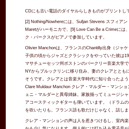
CDにも古い電話のダイヤルらしきものがプリントし
[2] Nothing/Nowhereには、Sufjan Stevens 
Maretがハーモニカで、[9] Love Can Be a Cri
ク・パークスがピアノで参加しています。
Olivier Manchonは、フランスのChantill
子供の頃からジャズとクラシックをやっていた彼は19
マサチューセッツ州ボストンのバークリー音楽大学で
NYからブルックリンに移り住み、妻のクレアとともに結成した
そうです。クレアとは音楽大学時代に知り合ったよう
Clare Muldaur Manchon クレア・マルダー・マンション
ェニ・マルダーと異母姉妹。家族揃ってミュージシャ
アコースティックギターも弾いています。（ドラムの
を吹いたりも。フランス語も歌だけじゃなく、話しま
クレア・マンションの声は人を惹きつけるし、室内楽
かも少し気になります。個人的には打ち込み電子音が