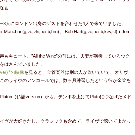
なぁ
、メンバー3人にロンドン出身のゲストを合わせた4人で来ていました。
r Manchon(g,vo,vln,per,b,hrn)、 Bob Hart(g,vo,per,b,key,cl)＋Jon
ュート。”All the Wine”の前には、夫妻が演奏しているウク
をはさんでいました。
 Cover) ”の映像
を見ると、金管楽器は別の人が吹いていて、オリヴ
このライヴのアンコールでは、数ヶ月練習したという彼が金管を
on（仏語version）から、テンポを上げてPlutoにつなげたメド
イヴが大好きだし、クラシックも含めて、ライヴで聴いてよかっ