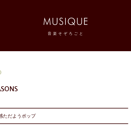
音
楽
そ
ぞ
ろ
ご
と
感想メモブログ。
)
ASONS
グ感ただようポップ