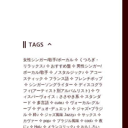
TAGS
女性シンガー/歌手/ボーカル
くつろぎ・
リラックス♪
おすすめ盤
男性シンガー/
ボーカル/歌手
ノスタルジック♪
アコー
スティック
フランス語
フレンチポップ
シンガーソングライター
ディスコグラ
フィ(アーティスト別アルバムリスト)
ウ
ィスパーヴォイス：ささやき系
スタンダ
ード
多言語
cute♪
ヴォーカル-グル
ープ
デュオ･デュエット
ジャズ+ブラジ
ル
粋♪
ジャズ風味 Jazzy♪
サックス
カヴァー
pop♪
ブラジル風味
cool♪
夜
に♪
Hot♪
メランコリック♪
おもしろい