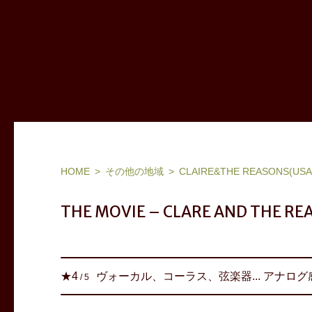
ヨーロッパ(フランス,北欧,東欧等)、ブラジル他ワールドミュージック、ジャズ：お気に入りアーティストリスト＆アルバム
HOME
その他の地域
CLAIRE&THE REASONS(USA
THE MOVIE – CLARE AND THE RE
ヴォーカル、コーラス、弦楽器... アナロ
★
4
/
5