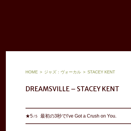
ヨーロッパ(フランス,北欧,東欧等)、ブラジル他ワールドミュージック、ジャズ：お気に入りアーティストリスト＆アルバム
HOME
ジャズ：ヴォーカル
STACEY KENT
DREAMSVILLE – STACEY KENT
最初の3秒でI've Got a Crush on You.
★
5
/
5