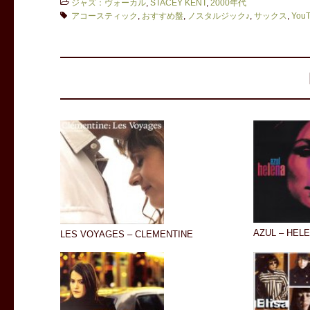
ジャズ：ヴォーカル
,
STACEY KENT
,
2000年代
アコースティック
,
おすすめ盤
,
ノスタルジック♪
,
サックス
,
You
AZUL – HEL
LES VOYAGES – CLEMENTINE