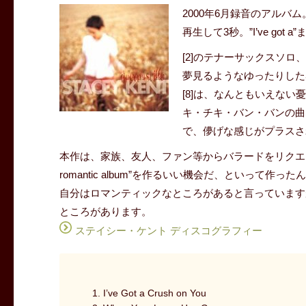
2000年6月録音のアルバム
再生して3秒。”I’ve go
[2]のテナーサックスソロ
夢見るようなゆったりした
[8]は、なんともいえない憂いが
キ・チキ・バン・バンの曲
で、儚げな感じがプラスさ
本作は、家族、友人、ファン等からバラードをリクエストされてい
romantic album”を作るいい機会だ、といっ
自分はロマンティックなところがあると言っていますが、彼女の
ところがあります。
ステイシー・ケント ディスコグラフィー
1. I’ve Got a Crush on You