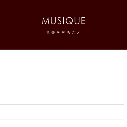
音
楽
そ
ぞ
ろ
ご
と
感想メモブログ。