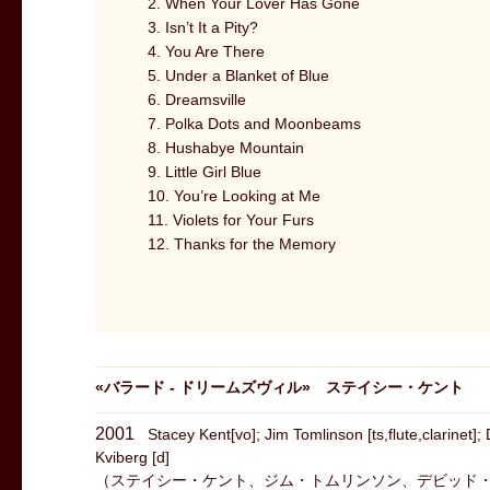
2. When Your Lover Has Gone
3. Isn’t It a Pity?
4. You Are There
5. Under a Blanket of Blue
6. Dreamsville
7. Polka Dots and Moonbeams
8. Hushabye Mountain
9. Little Girl Blue
10. You’re Looking at Me
11. Violets for Your Furs
12. Thanks for the Memory
«
バラード - ドリームズヴィル
»
ステイシー・ケント
2001
Stacey Kent[vo]; Jim Tomlinson [ts,flute,clarinet]
Kviberg [d]
（ステイシー・ケント、ジム・トムリンソン、デビッド