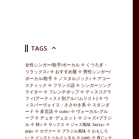
TAGS
女性シンガー/歌手/ボーカル
くつろぎ・
リラックス♪
おすすめ盤
男性シンガー/
ボーカル/歌手
ノスタルジック♪
アコー
スティック
フランス語
シンガーソング
ライター
フレンチポップ
ディスコグラ
フィ(アーティスト別アルバムリスト)
ウ
ィスパーヴォイス：ささやき系
スタンダ
ード
多言語
cute♪
ヴォーカル-グル
ープ
デュオ･デュエット
ジャズ+ブラジ
ル
粋♪
サックス
ジャズ風味 Jazzy♪
pop♪
カヴァー
ブラジル風味
おもしろ
い
インストゥルメンタル
cool♪
夜に♪