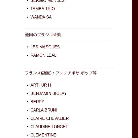
SERGIO MENDES
TAMBA TRIO
WANDA SA
他国のブラジル音楽
LES MASQUES
RAMON LEAL
フランス(語圏)：フレンチボサ,ポップ等
ARTHUR H
BENJAMIN BIOLAY
BERRY
CARLA BRUNI
CLAIRE CHEVALIER
CLAUDINE LONGET
CLEMENTINE